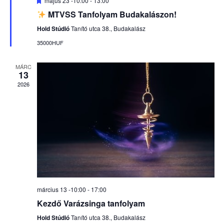
május 23 -10:00
-
13:00
MTVSS Tanfolyam Budakalászon!
Hold Stúdió
Tanító utca 38., Budakalász
35000HUF
MÁRC
13
2026
március 13 -10:00
-
17:00
Kezdő Varázsinga tanfolyam
Hold Stúdió
Tanító utca 38., Budakalász