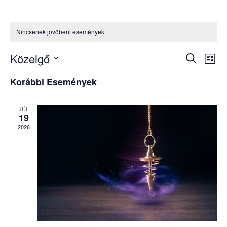
Nincsenek jövőbeni események.
Közelgő
Esemé
Es
Keresett
Lista
kifejezés
Dátum
né
keresé
Korábbi Események
kiválasztása.
na
és
JÚL
19
nézet
2026
válasz