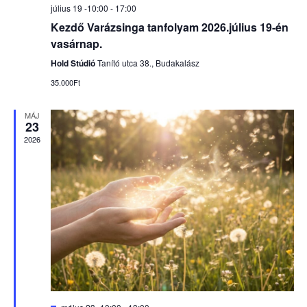
július 19 -10:00
-
17:00
Kezdő Varázsinga tanfolyam 2026.július 19-én
vasárnap.
Hold Stúdió
Tanító utca 38., Budakalász
35.000Ft
MÁJ
23
2026
Kiemelt