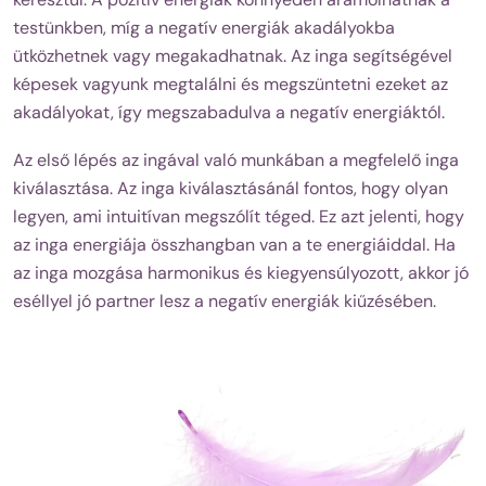
testünkben, míg a negatív energiák akadályokba
ütközhetnek vagy megakadhatnak. Az inga segítségével
képesek vagyunk megtalálni és megszüntetni ezeket az
akadályokat, így megszabadulva a negatív energiáktól.
Az első lépés az ingával való munkában a megfelelő inga
kiválasztása. Az inga kiválasztásánál fontos, hogy olyan
legyen, ami intuitívan megszólít téged. Ez azt jelenti, hogy
az inga energiája összhangban van a te energiáiddal. Ha
az inga mozgása harmonikus és kiegyensúlyozott, akkor jó
eséllyel jó partner lesz a negatív energiák kiűzésében.