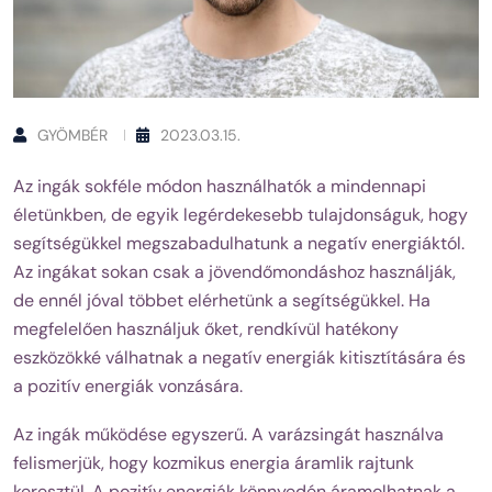
GYÖMBÉR
2023.03.15.
Az ingák sokféle módon használhatók a mindennapi
életünkben, de egyik legérdekesebb tulajdonságuk, hogy
segítségükkel megszabadulhatunk a negatív energiáktól.
Az ingákat sokan csak a jövendőmondáshoz használják,
de ennél jóval többet elérhetünk a segítségükkel. Ha
megfelelően használjuk őket, rendkívül hatékony
eszközökké válhatnak a negatív energiák kitisztítására és
a pozitív energiák vonzására.
Az ingák működése egyszerű. A varázsingát használva
felismerjük, hogy kozmikus energia áramlik rajtunk
keresztül. A pozitív energiák könnyedén áramolhatnak a