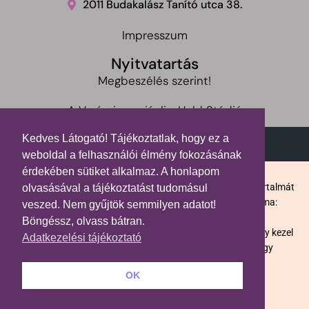
2011 Budakalász Tanító utca 38.
Impresszum
Nyitvatartás
Megbeszélés szerint!
A Varázsinga ajánlja: Hold Stúdió
Kedves Látogató! Tájékoztatlak, hogy ez a
weboldal a felhasználói élmény fokozásának
érdekében sütiket alkalmaz. A honlapom
Balogh Effi Gyömbér
2026 | Varázsinga.hu / A honlap tartalmát
olvasásával a tájékoztatást tudomásul
másolni tilos! / Felnőttképző nyilvántartásba vételi száma:
veszed. Nem gyűjtök semmilyen adatot!
B/2020/005605
Böngéssz, olvass bátran.
A Varázsinga egyik képzése sem diagnosztizál, gyógyít vagy kezel
Adatkezelési tájékoztató
betegségeket, és nem helyettesíti az illetékes orvosi vagy
pszichológiai ellátást.
OK
Designed By Angyal Tamás