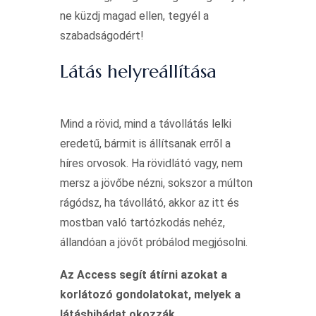
ne küzdj magad ellen, tegyél a
szabadságodért!
Látás helyreállítása
Mind a rövid, mind a távollátás lelki
eredetű, bármit is állítsanak erről a
híres orvosok. Ha rövidlátó vagy, nem
mersz a jövőbe nézni, sokszor a múlton
rágódsz, ha távollátó, akkor az itt és
mostban való tartózkodás nehéz,
állandóan a jövőt próbálod megjósolni.
Az Access segít átírni azokat a
korlátozó gondolatokat, melyek a
látáshibádat okozzák.