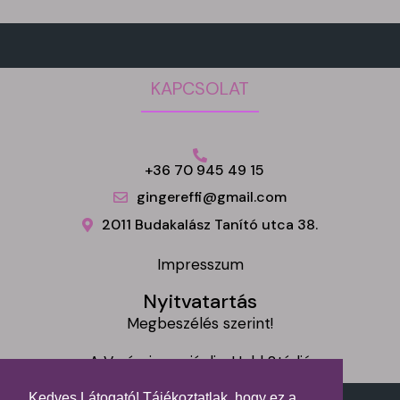
KAPCSOLAT
+36 70 945 49 15
gingereffi@gmail.com
2011 Budakalász Tanító utca 38.
Impresszum
Nyitvatartás
Megbeszélés szerint!
A Varázsinga ajánlja: Hold Stúdió
Kedves Látogató! Tájékoztatlak, hogy ez a