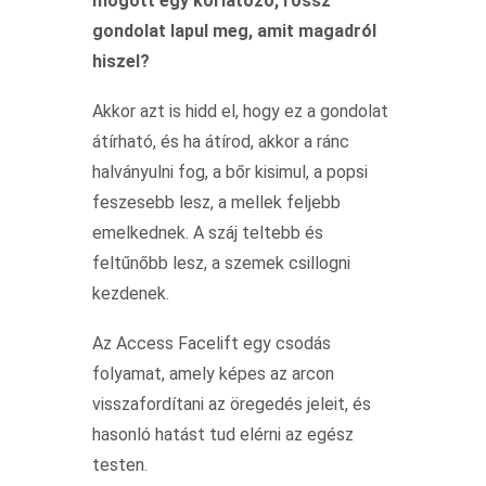
mögött egy korlátozó, rossz
gondolat lapul meg, amit magadról
hiszel?
Akkor azt is hidd el, hogy ez a gondolat
átírható, és ha átírod, akkor a ránc
halványulni fog, a bőr kisimul, a popsi
feszesebb lesz, a mellek feljebb
emelkednek. A száj teltebb és
feltűnőbb lesz, a szemek csillogni
kezdenek.
Az Access Facelift egy csodás
folyamat, amely képes az arcon
visszafordítani az öregedés jeleit, és
hasonló hatást tud elérni az egész
testen.