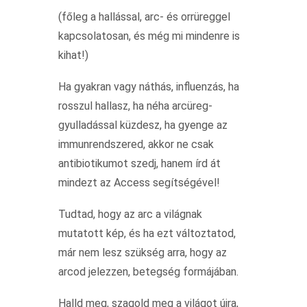
(főleg a hallással, arc- és orrüreggel
kapcsolatosan, és még mi mindenre is
kihat!)
Ha gyakran vagy náthás, influenzás, ha
rosszul hallasz, ha néha arcüreg-
gyulladással küzdesz, ha gyenge az
immunrendszered, akkor ne csak
antibiotikumot szedj, hanem írd át
mindezt az Access segítségével!
Tudtad, hogy az arc a világnak
mutatott kép, és ha ezt változtatod,
már nem lesz szükség arra, hogy az
arcod jelezzen, betegség formájában.
Halld meg, szagold meg a világot újra,