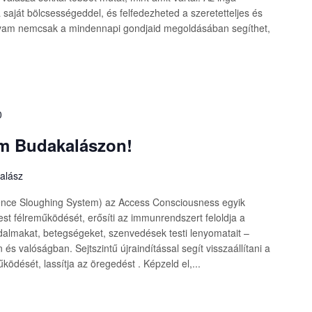
 saját bölcsességeddel, és felfedezheted a szeretetteljes és
olyam nemcsak a mindennapi gondjaid megoldásában segíthet,
0
m Budakalászon!
kalász
nce Sloughing System) az Access Consciousness egyik
est félreműködését, erősíti az immunrendszert feloldja a
ájdalmakat, betegségeket, szenvedések testi lenyomatait –
s valóságban. Sejtszintű újraindítással segít visszaállítani a
ödését, lassítja az öregedést . Képzeld el,...