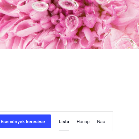
Esemény
Események keresése
Lista
Hónap
Nap
nézet