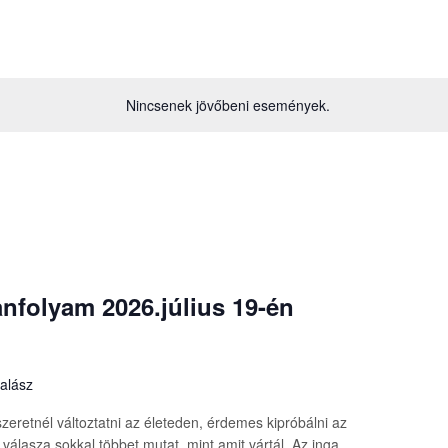
Nincsenek jövőbeni események.
nfolyam 2026.július 19-én
kalász
zeretnél változtatni az életeden, érdemes kipróbálni az
válasza sokkal többet mutat, mint amit vártál. Az inga