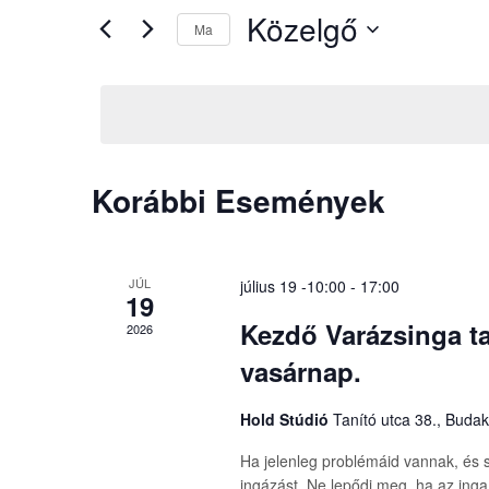
és
Közelgő
keresőszót.
Ma
Keresse
Dátum
nézet
meg
kiválasztása.
a
választás
Események
-
Korábbi Események
t
a
keresőszóval.
JÚL
július 19 -10:00
-
17:00
19
Kezdő Varázsinga ta
2026
vasárnap.
Hold Stúdió
Tanító utca 38., Buda
Ha jelenleg problémáid vannak, és s
ingázást. Ne lepődj meg, ha az inga 