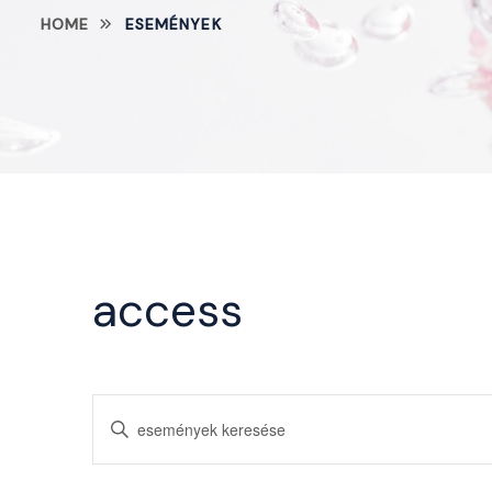
HOME
ESEMÉNYEK
access
Események
Írja
be
keresése
a