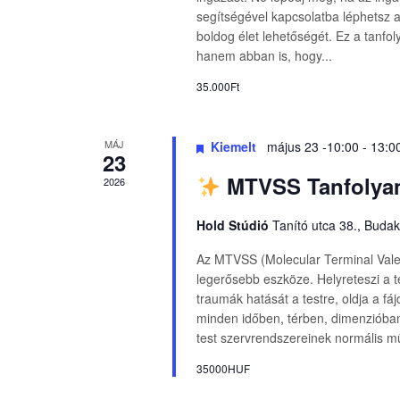
segítségével kapcsolatba léphetsz a
boldog élet lehetőségét. Ez a tanf
hanem abban is, hogy...
35.000Ft
MÁJ
Kiemelt
május 23 -10:00
-
13:0
23
MTVSS Tanfolya
2026
Hold Stúdió
Tanító utca 38., Buda
Az MTVSS (Molecular Terminal Vale
legerősebb eszköze. Helyreteszi a t
traumák hatását a testre, oldja a f
minden időben, térben, dimenzióban é
test szervrendszereinek normális műk
35000HUF