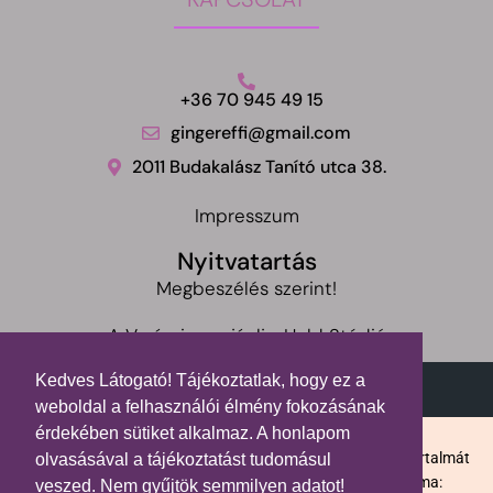
+36 70 945 49 15
gingereffi@gmail.com
2011 Budakalász Tanító utca 38.
Impresszum
Nyitvatartás
Megbeszélés szerint!
A Varázsinga ajánlja: Hold Stúdió
Kedves Látogató! Tájékoztatlak, hogy ez a
weboldal a felhasználói élmény fokozásának
érdekében sütiket alkalmaz. A honlapom
Balogh Effi Gyömbér
2026 | Varázsinga.hu / A honlap tartalmát
olvasásával a tájékoztatást tudomásul
másolni tilos! / Felnőttképző nyilvántartásba vételi száma:
veszed. Nem gyűjtök semmilyen adatot!